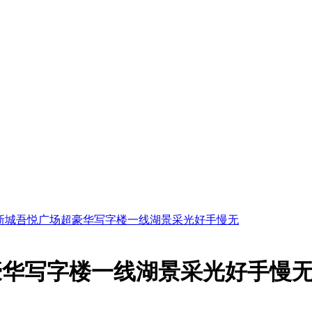
新城吾悦广场超豪华写字楼一线湖景采光好手慢无
豪华写字楼一线湖景采光好手慢