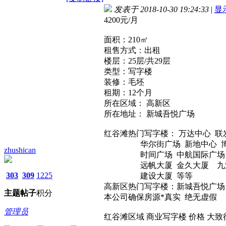
发表于 2018-10-30 19:24:33
|
显
4200元/月
面积：210㎡
租售方式：出租
楼层：25层/共29层
类型：写字楼
装修：毛坯
租期：12个月
所在区域： 高新区
所在地址： 新城吾悦广场
红谷滩热门写字楼： 万达中心 联
华尔街广场 新地中心 博能
zhushican
时间广场 中航国际广场 鼎
远帆大厦 金久大厦 九江银
303
309
1225
建设大厦 等等
高新区热门写字楼：新城吾悦广场 
主题
帖子
积分
本公司确保房源*真实 绝无虚假
管理员
红谷滩区域 商业写字楼 价格 大致