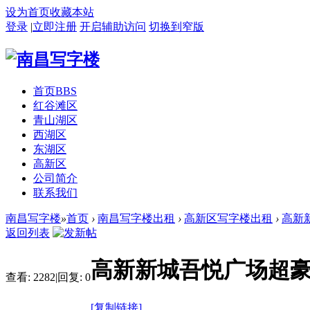
设为首页
收藏本站
登录
|
立即注册
开启辅助访问
切换到窄版
首页
BBS
红谷滩区
青山湖区
西湖区
东湖区
高新区
公司简介
联系我们
南昌写字楼
»
首页
›
南昌写字楼出租
›
高新区写字楼出租
›
高新
返回列表
高新新城吾悦广场超
查看:
2282
|
回复:
0
[复制链接]