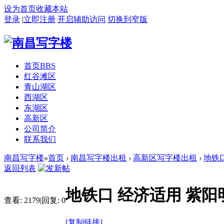
设为首页
收藏本站
登录
|
立即注册
开启辅助访问
切换到窄版
首页
BBS
红谷滩区
青山湖区
西湖区
东湖区
高新区
公司简介
联系我们
南昌写字楼
»
首页
›
南昌写字楼出租
›
高新区写字楼出租
›
地铁口
返回列表
地铁口 经济适用 紫阳
查看:
2179
|
回复:
0
[复制链接]